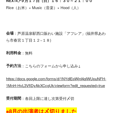
NEXT👉９月１７日（日）１６：３０～２１：００
Rice（お米）× Music（音楽）× Hood（人）
会場
：芦原温泉駅西口賑わい施設「アフレア」(福井県あわ
ら市春宮１丁目１２−１８)
利用料金
：無料
予約方法
：こちらのフォームから申し込み↓
https://docs.google.com/forms/d/1NYdlEpWjnl4qIWUpuNFH-
1MnH-HvL3VflDyAkXCcgUk/viewform?edit_requested=true
受付期間
：各回上限に達し次第受付〆切
※8月の出演者は〆切りました