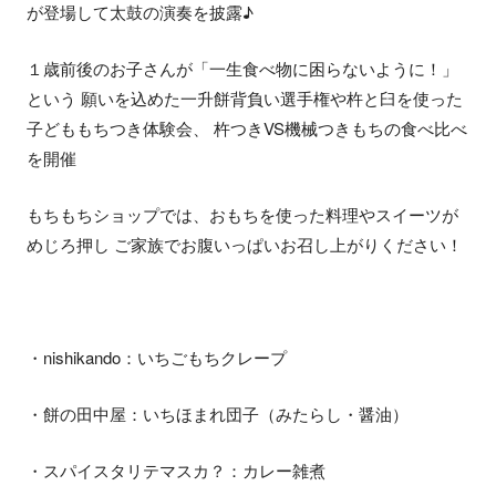
が登場して太鼓の演奏を披露♪
１歳前後のお子さんが「一生食べ物に困らないように！」
という 願いを込めた一升餅背負い選手権や杵と臼を使った
子どももちつき体験会、 杵つきVS機械つきもちの食べ比べ
を開催
もちもちショップでは、おもちを使った料理やスイーツが
めじろ押し ご家族でお腹いっぱいお召し上がりください！
・nishikando：いちごもちクレープ
・餅の田中屋：いちほまれ団子（みたらし・醤油）
・スパイスタリテマスカ？：カレー雑煮